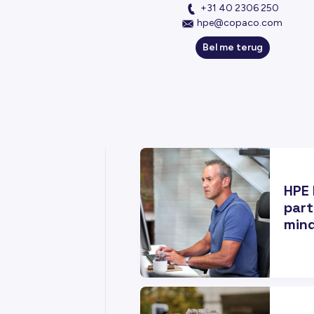
+31 40 2306 250
hpe@copaco.com
Bel me terug
18
MRT
HPE 
part
min
11
MRT