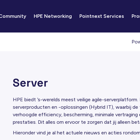
 Community
HPE Networking
Pointnext Services
Pro
Pow
Server
HPE biedt ’s-werelds meest veilige agile-serverplatform
serverproducten en -oplossingen (Hybrid IT), waarbij de f
verhoogde efficiency, bescherming, minimale vertraging 
prestaties. Dit alles om ervoor te zorgen dat jij alleen bet
Hieronder vind je al het actuele nieuws en acties rond