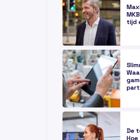
Maxi
MKB:
tijd
04
MRT
Slim
Waa
game
part
27
FEB
De t
Hoe 