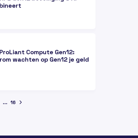
bineert
ProLiant Compute Gen12:
om wachten op Gen12 je geld
...
16