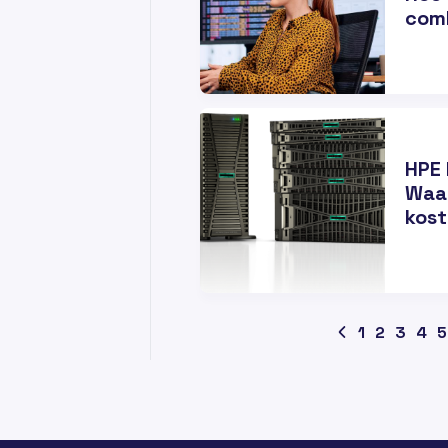
com
26
FEB
HPE 
Waar
kost
1
2
3
4
5