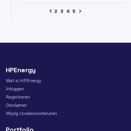
1
2
3
4
5
HPEnergy
Wat is HPEnergy
Inloggen
Registreren
Disclaimer
Wijzig cookievoorkeuren
Portfolio