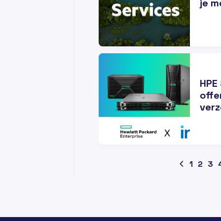
je 
28
AUG
HPE 
offe
verz
1
2
3