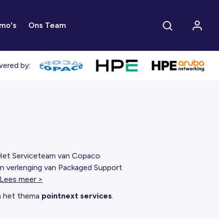
mo's
Ons Team
ered by:
 Het Serviceteam van Copaco
 en verlenging van Packaged Support
Lees meer >
om het thema
pointnext services
.