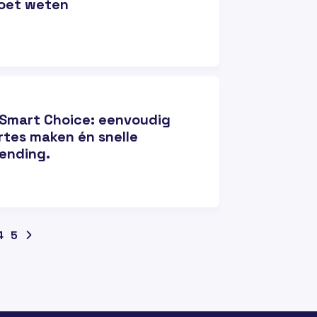
moet weten
Smart Choice: eenvoudig
rtes maken én snelle
ending.
4
5