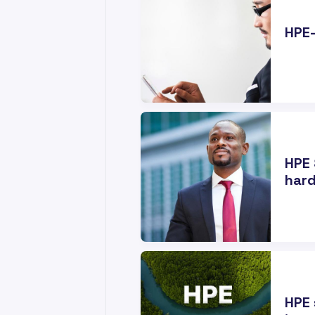
HPE
04
DEC
HPE 
hard
05
SEP
HPE 