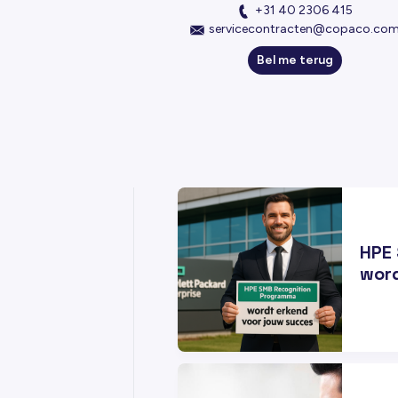
+31 40 2306 415
servicecontracten@copaco.co
Bel me terug
09
MEI
HPE
word
06
DEC