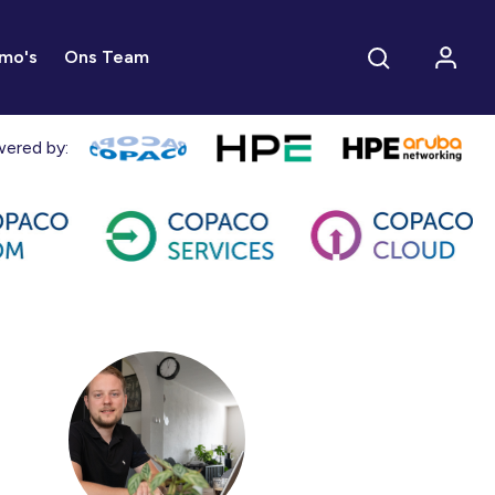
mo's
Ons Team
ered by: