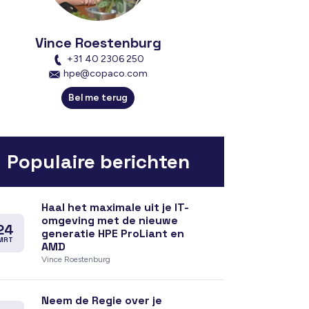
Vince Roestenburg
+31 40 2306 250
hpe@copaco.com
Bel me terug
Populaire berichten
Haal het maximale uit je IT-
omgeving met de nieuwe
24
generatie HPE ProLiant en
MRT
AMD
Vince Roestenburg
Neem de Regie over je