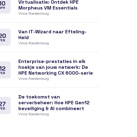
Virtualisatie: Ontdek HPE
10
Morpheus VM Essentials
APR
Vince Roestenburg
Van IT-Wizard naar Efteling-
20
Held
FEB
Vince Roestenburg
Enterprise-prestaties in elk
hoekje van jouw netwerk: De
12
HPE Networking CX 6000-serie
FEB
Vince Roestenburg
De toekomst van
serverbeheer: Hoe HPE Gen12
27
beveiliging & AI combineert
FEB
Vince Roestenburg