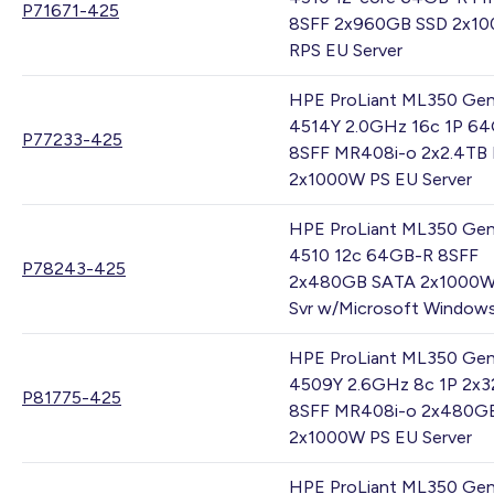
P71671-425
8SFF 2x960GB SSD 2x1
RPS EU Server
HPE ProLiant ML350 Gen
4514Y 2.0GHz 16c 1P 6
P77233-425
8SFF MR408i-o 2x2.4TB
2x1000W PS EU Server
HPE ProLiant ML350 Gen
4510 12c 64GB-R 8SFF
P78243-425
2x480GB SATA 2x1000W
Svr w/Microsoft Window
HPE ProLiant ML350 Gen
4509Y 2.6GHz 8c 1P 2x
P81775-425
8SFF MR408i-o 2x480G
2x1000W PS EU Server
HPE ProLiant ML350 Gen