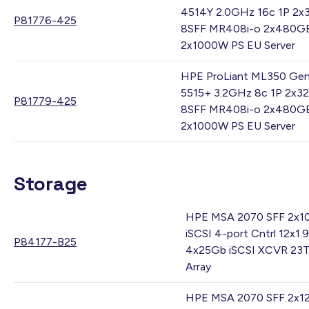
4514Y 2.0GHz 16c 1P 2
P81776-425
8SFF MR408i-o 2x480G
2x1000W PS EU Server
HPE ProLiant ML350 Gen
5515+ 3.2GHz 8c 1P 2x3
P81779-425
8SFF MR408i-o 2x480G
2x1000W PS EU Server
Storage
HPE MSA 2070 SFF 2x1
iSCSI 4-port Cntrl 12x1
P84177-B25
4x25Gb iSCSI XCVR 23T
Array
HPE MSA 2070 SFF 2x1