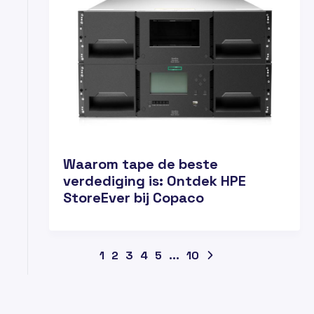
Waarom tape de beste
verdediging is: Ontdek HPE
StoreEver bij Copaco
1
2
3
4
5
...
10