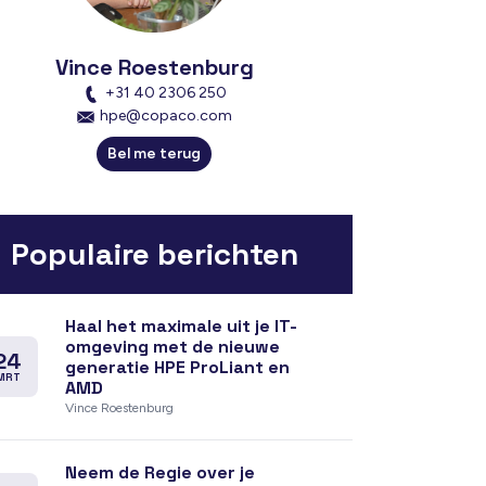
Vince Roestenburg
+31 40 2306 250
hpe@copaco.com
Bel me terug
Populaire berichten
Haal het maximale uit je IT-
omgeving met de nieuwe
24
generatie HPE ProLiant en
MRT
AMD
Vince Roestenburg
Neem de Regie over je