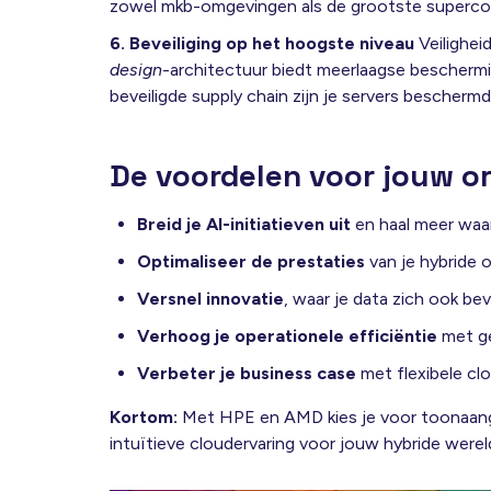
zowel mkb-omgevingen als de grootste superco
6. Beveiliging op het hoogste niveau
Veilighei
design
-architectuur biedt meerlaagse beschermin
beveiligde supply chain zijn je servers bescher
De voordelen voor jouw org
Breid je AI-initiatieven uit
en haal meer waar
Optimaliseer de prestaties
van je hybride 
Versnel innovatie
, waar je data zich ook bev
Verhoog je operationele efficiëntie
met ge
Verbeter je business case
met flexibele cl
Kortom:
Met HPE en AMD kies je voor toonaang
intuïtieve cloudervaring voor jouw hybride werel