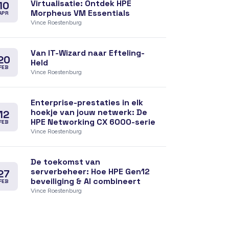
Virtualisatie: Ontdek HPE
10
Morpheus VM Essentials
APR
Vince Roestenburg
Van IT-Wizard naar Efteling-
20
Held
FEB
Vince Roestenburg
Enterprise-prestaties in elk
hoekje van jouw netwerk: De
12
HPE Networking CX 6000-serie
FEB
Vince Roestenburg
De toekomst van
serverbeheer: Hoe HPE Gen12
27
beveiliging & AI combineert
FEB
Vince Roestenburg