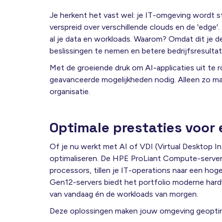
Je herkent het vast wel: je IT-omgeving wordt 
verspreid over verschillende clouds en de 'edge'. 
al je data en workloads. Waarom? Omdat dit je de
beslissingen te nemen en betere bedrijfsresultat
Met de groeiende druk om AI-applicaties uit te rol
geavanceerde mogelijkheden nodig. Alleen zo maxi
organisatie.
Optimale prestaties voor 
Of je nu werkt met AI of VDI (Virtual Desktop In
optimaliseren. De HPE ProLiant Compute-serv
processors, tillen je IT-operations naar een ho
Gen12-servers biedt het portfolio moderne har
van vandaag én de workloads van morgen.
Deze oplossingen maken jouw omgeving geoptimal