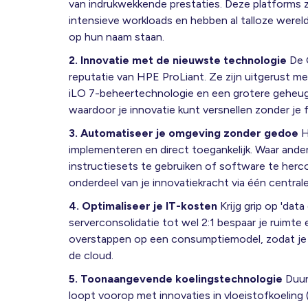
van indrukwekkende prestaties. Deze platforms z
intensieve workloads en hebben al talloze wereld
op hun naam staan.
2. Innovatie met de nieuwste technologie
De 
reputatie van HPE ProLiant. Ze zijn uitgerust
iLO 7-beheertechnologie en een grotere geheuge
waardoor je innovatie kunt versnellen zonder je f
3. Automatiseer je omgeving zonder gedoe
H
implementeren en direct toegankelijk. Waar and
instructiesets te gebruiken of software te her
onderdeel van je innovatiekracht via één central
4. Optimaliseer je IT-kosten
Krijg grip op 'data
serverconsolidatie tot wel 2:1 bespaar je ruimte 
overstappen op een consumptiemodel, zodat je al
de cloud.
5. Toonaangevende koelingstechnologie
Duur
loopt voorop met innovaties in vloeistofkoeling (