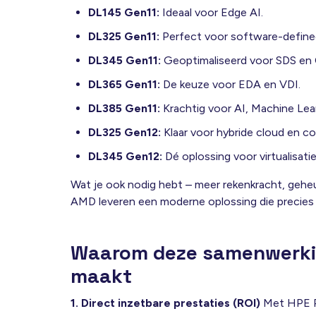
DL145 Gen11:
Ideaal voor Edge AI.
DL325 Gen11:
Perfect voor software-defin
DL345 Gen11:
Geoptimaliseerd voor SDS en
DL365 Gen11:
De keuze voor EDA en VDI.
DL385 Gen11:
Krachtig voor AI, Machine Lear
DL325 Gen12:
Klaar voor hybride cloud en co
DL345 Gen12:
Dé oplossing voor virtualisati
Wat je ook nodig hebt – meer rekenkracht, gehe
AMD leveren een moderne oplossing die precies 
Waarom deze samenwerking
maakt
1. Direct inzetbare prestaties (ROI)
Met HPE Pr