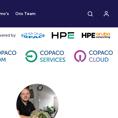
mo's
Ons Team
ered by: