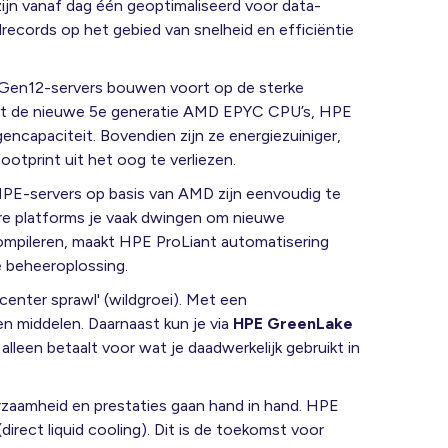
ijn vanaf dag één geoptimaliseerd voor data-
records op het gebied van snelheid en efficiëntie
Gen12-servers bouwen voort op de sterke
 met de nieuwe 5e generatie AMD EPYC CPU’s, HPE
ncapaciteit. Bovendien zijn ze energiezuiniger,
ootprint uit het oog te verliezen.
PE-servers op basis van AMD zijn eenvoudig te
ere platforms je vaak dwingen om nieuwe
compileren, maakt HPE ProLiant automatisering
e beheeroplossing.
 center sprawl' (wildgroei). Met een
en middelen. Daarnaast kun je via
HPE GreenLake
leen betaalt voor wat je daadwerkelijk gebruikt in
zaamheid en prestaties gaan hand in hand. HPE
direct liquid cooling). Dit is de toekomst voor