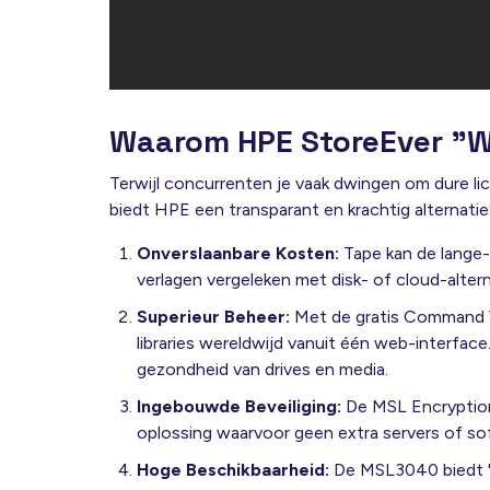
Waarom HPE StoreEver "W
Terwijl concurrenten je vaak dwingen om dure li
biedt HPE een transparant en krachtig alternatie
Onverslaanbare Kosten:
Tape kan de lange-
verlagen vergeleken met disk- of cloud-alter
Superieur Beheer:
Met de gratis
Command Vi
libraries wereldwijd vanuit één web-interface
gezondheid van drives en media
.
Ingebouwde Beveiliging:
De
MSL Encryptio
oplossing waarvoor geen extra servers of so
Hoge Beschikbaarheid:
De MSL3040 biedt "f