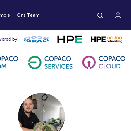
mo's
Ons Team
ered by: