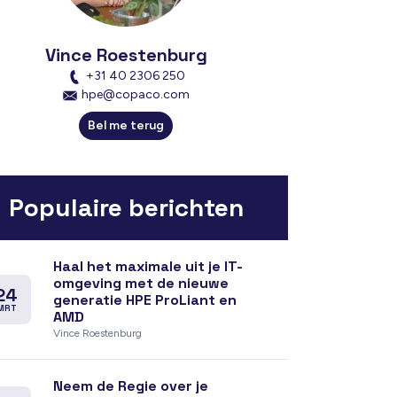
Vince Roestenburg
+31 40 2306 250
hpe@copaco.com
Bel me terug
Populaire berichten
Haal het maximale uit je IT-
omgeving met de nieuwe
24
generatie HPE ProLiant en
MRT
AMD
Vince Roestenburg
Neem de Regie over je