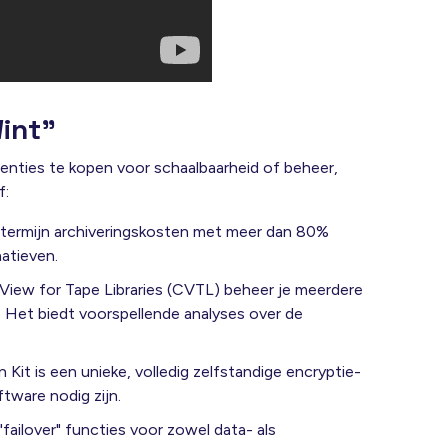
int"
centies te kopen voor schaalbaarheid of beheer,
f:
termijn archiveringskosten met meer dan 80%
natieven
.
ew for Tape Libraries (CVTL)
beheer je meerdere
.
Het biedt voorspellende analyses over de
n Kit
is een unieke, volledig zelfstandige encryptie-
ftware nodig zijn
.
ailover" functies voor zowel data- als