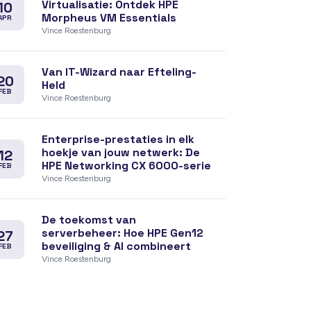
Virtualisatie: Ontdek HPE
10
Morpheus VM Essentials
APR
Vince Roestenburg
Van IT-Wizard naar Efteling-
20
Held
FEB
Vince Roestenburg
Enterprise-prestaties in elk
hoekje van jouw netwerk: De
12
HPE Networking CX 6000-serie
FEB
Vince Roestenburg
De toekomst van
serverbeheer: Hoe HPE Gen12
27
beveiliging & AI combineert
FEB
Vince Roestenburg