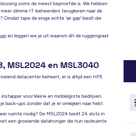
e oplossing soms de meest beproefde is. We hebben
s meer slimme IT-beheerders terugkeren naar de
m?
Omdat tape de enige echte 'air gap' biedt die
ver
en leggen we je uit waarom dit de ruggengraat
/8, MSL2024 en MSL3040
oeiend datacenter beheert, er is altijd een HPE
instapper voor kleine en middelgrote bedrijven
.
 back-ups zonder dat je er omkijken naar hebt.
eer ruimte nodig? De MSL2024 biedt 24 slots in
 met een groeiende datahonger die hun rackruimte