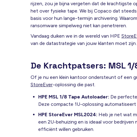
rijzen, zou je bijna vergeten dat de krachtigst
het over fysieke tape. We bij Copaco dat steed
basis voor hun lange-termijn archivering. Waaro
ransomware simpelweg niet kan penetreren
.
Vandaag duiken we in de wereld van HPE
StoreE
van de datastrategie van jouw klanten moet zijn.
De Krachtpatsers: MSL 1
Of je nu een klein kantoor ondersteunt of een gr
StoreEver
-oplossing die past.
HPE MSL 1/8 Tape Autoloader:
De perfecte 
Deze compacte 1U-oplossing automatiseert je
HPE StoreEver MSL2024:
Heb je net wat m
een 2U-behuizing en is ideaal voor bedrijven
efficiënt willen gebruiken.