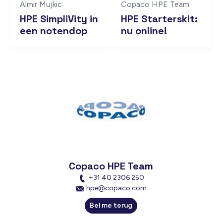
Almir Mujkic
Copaco HPE Team
HPE SimpliVity in
HPE Starterskit:
een notendop
nu online!
Copaco HPE Team
+31 40 2306 250
hpe@copaco.com
Bel me terug