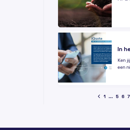
24
MEI
In h
Ken ji
een ni
1
...
5
6
7