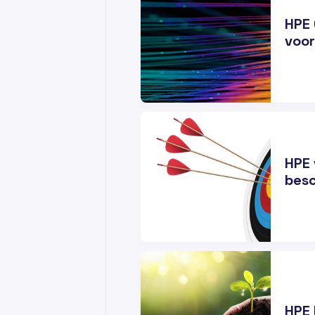
HPE 
voor
05
MRT
HPE 
besc
03
FEB
HPE