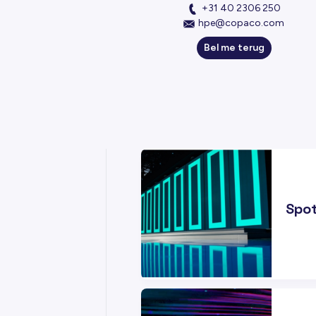
+31 40 2306 250
hpe@copaco.com
Bel me terug
03
APR
Spot
12
MRT