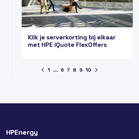
Klik je serverkorting bij elkaar
met HPE iQuote FlexOffers
1
...
6
7
8
9
10
HPEnergy