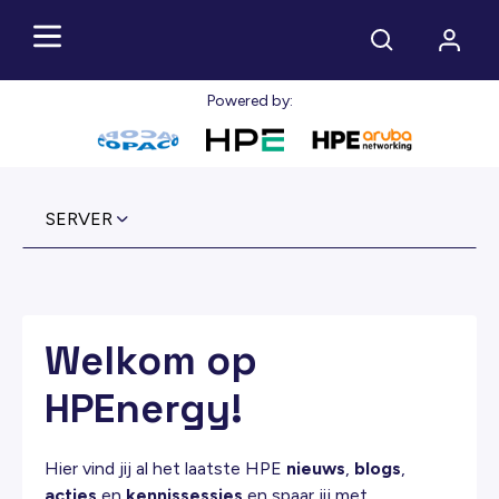
Powered by:
SERVER
Welkom op
HPEnergy!
Hier vind jij al het laatste HPE
nieuws
,
blogs
,
acties
en
kennissessies
en spaar jij met